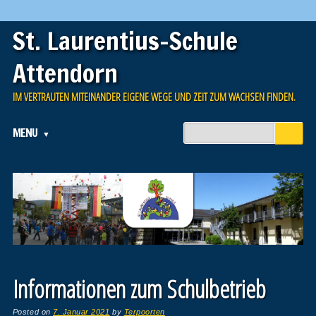
St. Laurentius-Schule
Attendorn
IM VERTRAUTEN MITEINANDER EIGENE WEGE UND ZEIT ZUM WACHSEN FINDEN.
Main menu
Skip to content
MENU
Informationen zum Schulbetrieb
Posted on
7. Januar 2021
by
Terpoorten