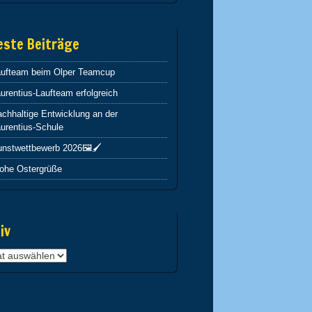
este Beiträge
aufteam beim Olper Teamcup
urentius-Laufteam erfolgreich
chhaltige Entwicklung an der
urentius-Schule
nstwettbewerb 2026🖼️🖌️
rohe Ostergrüße
iv
v