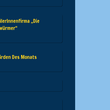
lerInnenfirma „Die
zwürmer“
ärden Des Monats