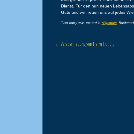
Dienst. Für den nun neuen Lebensabsc
Gute und wir freuen uns auf jedes Wi
This entry was posted in
Allgemein
. Bookmar
Post navigation
←
Verabschiedung von Herrn Hunold