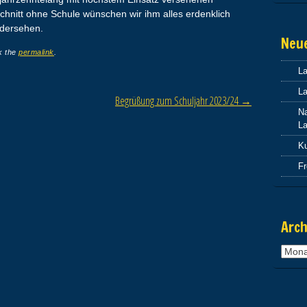
hnitt ohne Schule wünschen wir ihm alles erdenklich
edersehen.
Neu
k the
permalink
.
L
La
Begrüßung zum Schuljahr 2023/24
→
Na
La
Ku
F
Arch
Archi