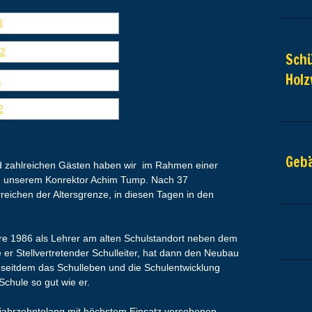
Schü
Hol
Geb
d zahlreichen Gästen haben wir im Rahmen einer
 unserem Konrektor Achim Tump. Nach 37
eichen der Altersgrenze, in diesen Tagen in den
re 1986 als Lehrer am alten Schulstandort neben dem
er Stellvertretender Schulleiter, hat dann den Neubau
d seitdem das Schulleben und die Schulentwicklung
Schule so gut wie er.
n jahrzehntelang mit höchstem Einsatz versehenen