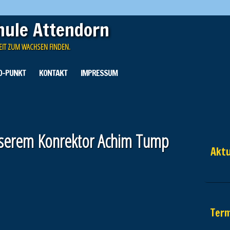
hule Attendorn
EIT ZUM WACHSEN FINDEN.
O-PUNKT
KONTAKT
IMPRESSUM
nserem Konrektor Achim Tump
Aktu
OW AS SLIDESHOW]
Ter