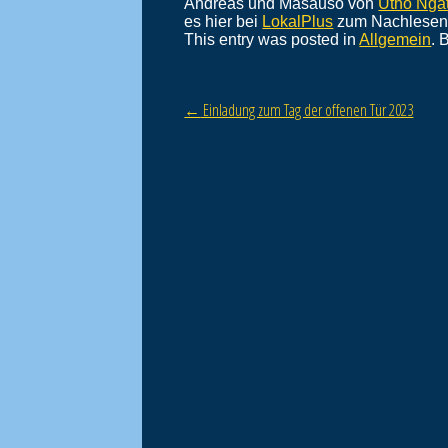
Andreas und Masauso von
Utho Ngat
es hier bei
LokalPlus
zum Nachlesen
This entry was posted in
Allgemein
. 
←
Einladung zum Tag der offenen Tür 2023
Post navigation