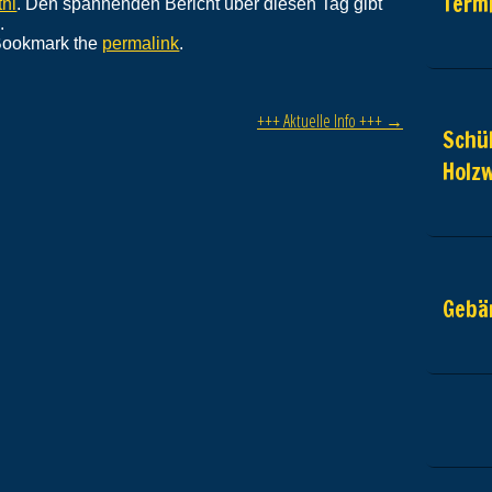
Term
hi
. Den spannenden Bericht über diesen Tag gibt
.
Bookmark the
permalink
.
+++ Aktuelle Info +++
→
Schül
Holz
Gebä