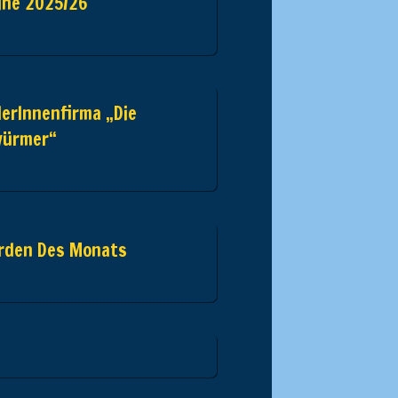
ine 2025/26
erInnenfirma „Die
würmer“
rden Des Monats