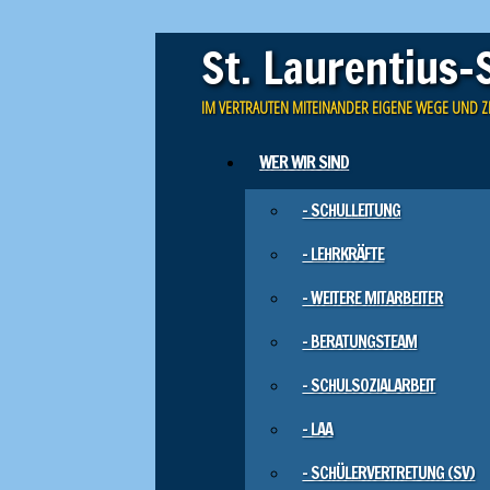
St. Laurentius-
IM VERTRAUTEN MITEINANDER EIGENE WEGE UND Z
Skip to content
WER WIR SIND
Main menu
– SCHULLEITUNG
– LEHRKRÄFTE
– WEITERE MITARBEITER
– BERATUNGSTEAM
– SCHULSOZIALARBEIT
– LAA
– SCHÜLERVERTRETUNG (SV)