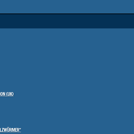
ON (UK)
HOLZWÜRMER“