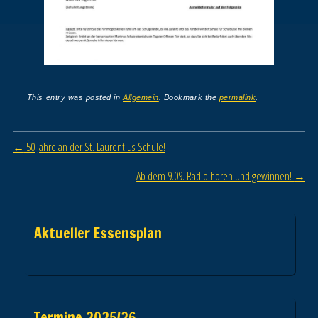
This entry was posted in
Allgemein
. Bookmark the
permalink
.
Post navigation
←
50 Jahre an der St. Laurentius-Schule!
Ab dem 9.09. Radio hören und gewinnen!
→
Aktueller Essensplan
Termine 2025/26