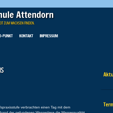
hule Attendorn
EIT ZUM WACHSEN FINDEN.
O-PUNKT
KONTAKT
IMPRESSUM
us
Aktu
Ter
fspraxisstufe verbrachten einen Tag mit dem
hand der gefundenen Wassertiere die Wasserqualität