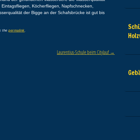
 Eintagsfliegen, Köcherfliegen, Napfschnecken,
erqualität der Bigge an der Schafsbrücke ist gut bis
Schü
k the
permalink
.
Hol
Laurentius-Schule beim Citylauf
→
Geb