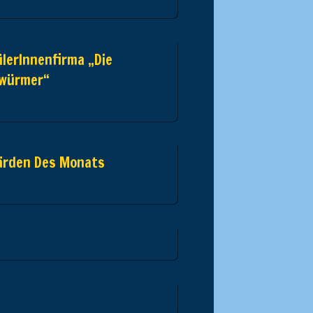
lerInnenfirma „Die
zwürmer“
ärden Des Monats