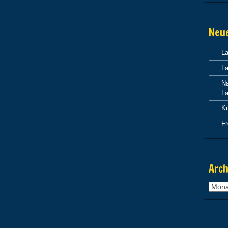
Neu
L
La
Na
La
Ku
F
Arch
Archi