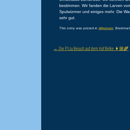
bestimmen. Wir fanden die Larven von
Spulwürmer und einiges mehr. Die Wass
sehr gut.
This entry was posted in
Allgemein
. Bookmar
Post navigation
←
Die P3 zu Besuch auf dem Hof Belke 👩🏼‍🌾