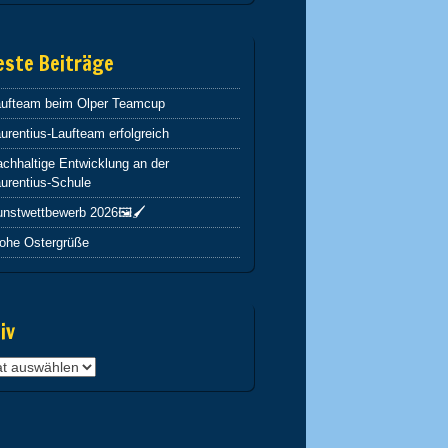
este Beiträge
aufteam beim Olper Teamcup
urentius-Laufteam erfolgreich
chhaltige Entwicklung an der
urentius-Schule
nstwettbewerb 2026🖼️🖌️
rohe Ostergrüße
iv
v