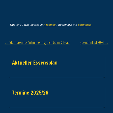
This entry was posted in
Allgemein
. Bookmark the
permalink
.
Post navigation
←
St. Laurentius-Schule erfolgreich beim Citylauf
Spendenlauf 2024
→
Aktueller Essensplan
Termine 2025/26